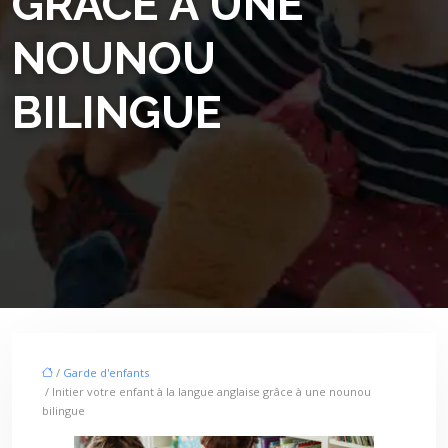
GRÂCE À UNE
NOUNOU
BILINGUE
/
Garde d'enfants
/ Initier votre enfant à la langue anglaise grâce à une nounou
bilingue