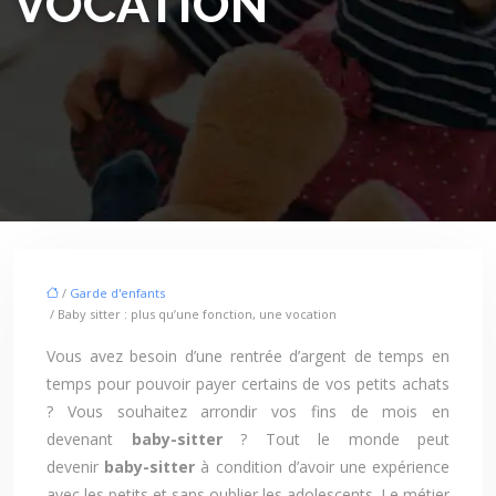
VOCATION
/
Garde d'enfants
/ Baby sitter : plus qu’une fonction, une vocation
Vous avez besoin d’une rentrée d’argent de temps en
temps pour pouvoir payer certains de vos petits achats
? Vous souhaitez arrondir vos fins de mois en
devenant
baby-sitter
? Tout le monde peut
devenir
baby-sitter
à condition d’avoir une expérience
avec les petits et sans oublier les adolescents. Le métier